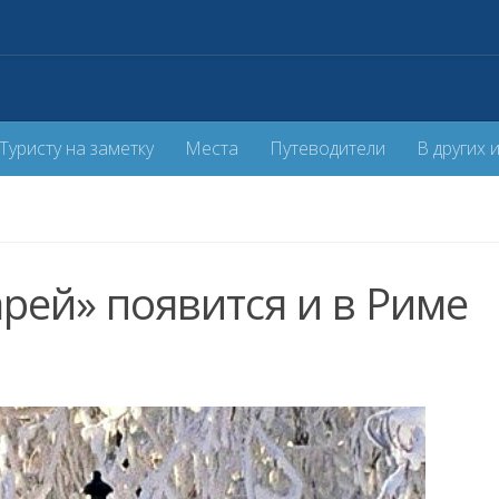
Туристу на заметку
Места
Путеводители
В других 
рей» появится и в Риме