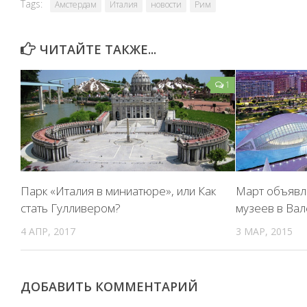
Tags:
Амстердам
Италия
новости
Рим
ЧИТАЙТЕ ТАКЖЕ...
1
Парк «Италия в миниатюре», или Как
Март объявл
стать Гулливером?
музеев в Ва
4 АПР, 2017
3 МАР, 2015
ДОБАВИТЬ КОММЕНТАРИЙ