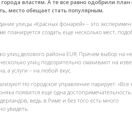
 города властям. А те все равно одобрили план
ть, место обещает стать популярным.
дание улицы «Красных фонарей» – это эксперимент
име планируется создать еще несколько мест, под
ко улиц делового района EUR. Причем выбор на н
й несколько улиц подозрительно смахивают на изв
, а услуги – на любой вкус.
ализуют! Но городское управление парирует: «Все 
ерняка появится еще одна достопримечательность.
ерландов, ведь в Риме и без того есть много
но увидеть.