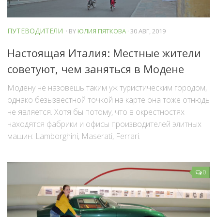
ПУТЕВОДИТЕЛИ
· BY
ЮЛИЯ ПЯТКОВА
· 30 АВГ, 2019
Настоящая Италия: Местные жители
советуют, чем заняться в Модене
Модену не назовешь таким уж туристическим городом,
однако безызвестной точкой на карте она тоже отнюдь
не является. Хотя бы потому, что в окрестностях
находятся фабрики и офисы производителей элитных
машин: Lamborghini, Maserati, Ferrari.
0