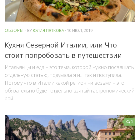
ОБЗОРЫ
· BY
ЮЛИЯ ПЯТКОВА
· 10 ИЮЛ, 2019
Кухня Северной Италии, или Что
стоит попробовать в путешествии
Итальянцы и еда – это тема, которой нужно посвящать
отдельную статью, подумала я и… так и поступила.
Потому что в Италии какой регион ни возьми – это
обязательно будет отдельно взятый гастрономический
рай.
0