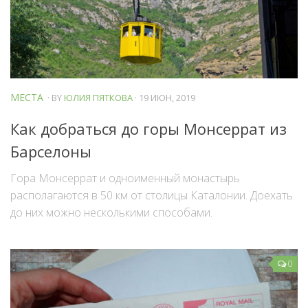
МЕСТА
· BY
ЮЛИЯ ПЯТКОВА
· 19 ИЮН, 2019
Как добраться до горы Монсеррат из
Барселоны
Гора Монсеррат и одноименный монастырь
располагаются в 50 км от столицы Каталонии. Доехать
до них можно несколькими способами.
0