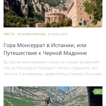
МЕСТА
· BY
ЮЛИЯ ПЯТКОВА
· 25 ИЮН, 2019
Гора Монсеррат в Испании, или
Путешествие к Черной Мадонне
Вы прочитали название статьи и в голове прозвучало:
«Ха-ха, Монсеррат Кабалье»? Ничего страшного, это
лечится. Как минимум, одним путешествием в Испанию.
0