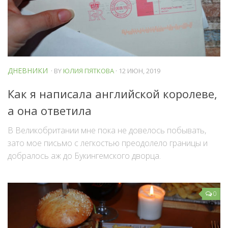
ДНЕВНИКИ
· BY
ЮЛИЯ ПЯТКОВА
· 12 ИЮН, 2019
Как я написала английской королеве,
а она ответила
В Великобритании мне пока не довелось побывать,
зато мое письмо с легкостью преодолело границы и
добралось аж до Букингемского дворца.
0