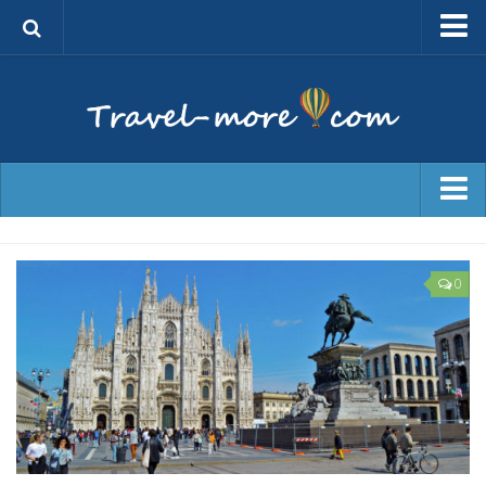
Беларусь
Другие страны
0
Дневники
Обзоры
Туристу на заметку
Места
Путеводители