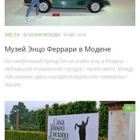
МЕСТА
· BY
ЮЛИЯ ПЯТКОВА
· 14 АВГ, 2019
Музей Энцо Феррари в Модене
Автомобильный бренд Ferrari знают все, а Модену –
небольшой итальянский городок – почти никто. Между
тем, именно здесь находится музей этих «именитых»
машин.
0