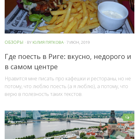
ОБЗОРЫ
· BY
ЮЛИЯ ПЯТКОВА
· 7 ИЮН, 2019
Где поесть в Риге: вкусно, недорого и
в самом центре
Нравится мне писать про кафешки и рестораны, но не
потому, что люблю поесть (а я люблю), а потому, что
верю в полезность таких текстов.
1