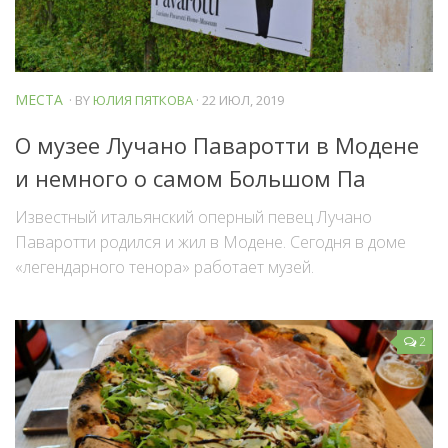
МЕСТА
· BY
ЮЛИЯ ПЯТКОВА
· 22 ИЮЛ, 2019
О музее Лучано Паваротти в Модене
и немного о самом Большом Па
Известный итальянский оперный певец Лучано
Паваротти родился и жил в Модене. Сегодня в доме
«легендарного тенора» работает музей.
2